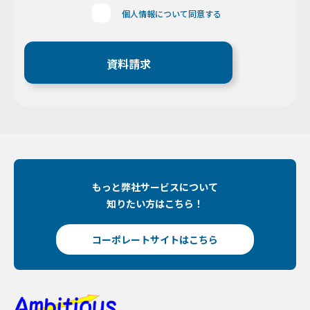
「お客様情報」は、当社が行うお客様へのお見積
個人情報について同意する
り、及び御注文確認、サービスや商品の提供、ご
請求の対応、アフターフォロー、当社からの情報
提供に利用いたします。お客様からお預りした個
人情報は、お客様からご依頼いただいた業務のみ
に利用いたします。
個人情報の開示
当社では、お客様の同意なく、個人情報を、以下
の場合を除き第三者に開示、提供することはあり
ません。 ●警察・公安委員会など所轄官公署か
らの令状を行使した要請 ●その他法律に基づく
要請を受け、当社とお客様の権利、財産、安全を
もっと弊社サービスについて
保護するため、情報の開示が必要不可欠と認めら
知りたい方はこちら！
れた場合には、個人情報を開示することがありま
す
コーポレートサイトはこちら
【Googleアナリティクスの使用について】 当サ
イトでは、より良いサービスの提供、またユーザ
ビリティの向上のため、Googleアナリティクス
を使用し、当サイトの利用状況などのデータ収集