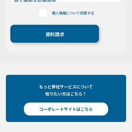
個人情報の利用目的
「お客様情報」は、当社が行うお客様へのお見積
個人情報について同意する
り、及び御注文確認、サービスや商品の提供、ご
請求の対応、アフターフォロー、当社からの情報
提供に利用いたします。お客様からお預りした個
人情報は、お客様からご依頼いただいた業務のみ
に利用いたします。
個人情報の開示
当社では、お客様の同意なく、個人情報を、以下
の場合を除き第三者に開示、提供することはあり
ません。 ●警察・公安委員会など所轄官公署か
らの令状を行使した要請 ●その他法律に基づく
要請を受け、当社とお客様の権利、財産、安全を
もっと弊社サービスについて
保護するため、情報の開示が必要不可欠と認めら
知りたい方はこちら！
れた場合には、個人情報を開示することがありま
す
コーポレートサイトはこちら
【Googleアナリティクスの使用について】 当サ
イトでは、より良いサービスの提供、またユーザ
ビリティの向上のため、Googleアナリティクス